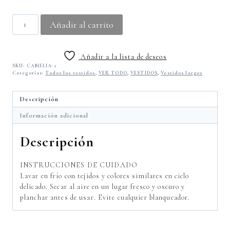
Camelia
Añadir al carrito
Vestido
en
Popelina
Añadir a la lista de deseos
cantidad
SKU:
CAMELIA-1
Categorías:
Todos los vestidos
,
VER TODO
,
VESTIDOS
,
Vestidos largos
Descripción
Información adicional
Descripción
INSTRUCCIONES DE CUIDADO
Lavar en frío con tejidos y colores similares en ciclo
delicado. Secar al aire en un lugar fresco y oscuro y
planchar antes de usar. Evite cualquier blanqueador.