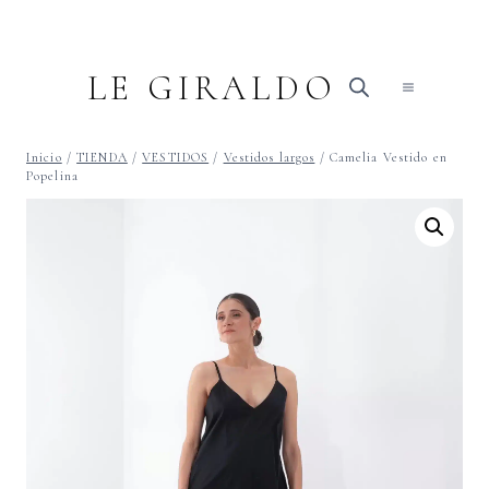
Saltar
al
contenido
LE GIRALDO
Inicio
/
TIENDA
/
VESTIDOS
/
Vestidos largos
/
Camelia Vestido en
Popelina