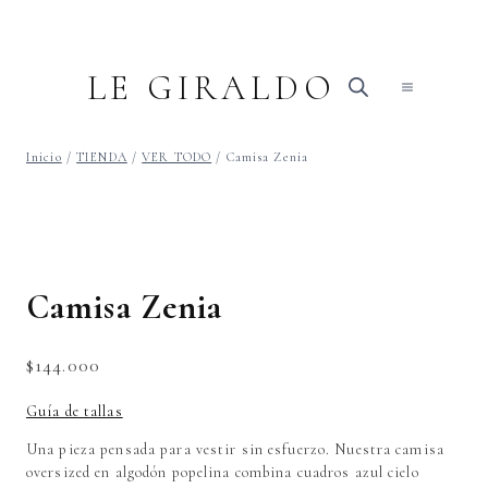
Saltar
al
contenido
LE GIRALDO
Inicio
/
TIENDA
/
VER TODO
/
Camisa Zenia
Camisa Zenia
$
144.000
Guía de tallas
Una pieza pensada para vestir sin esfuerzo. Nuestra camisa
oversized en algodón popelina combina cuadros azul cielo