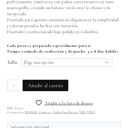
perfectamente simétricos con puños contrastantes en tono
mantequilla, creando un balance sutil entre lo clásico y lo
inesperado.
Diseñada para quienes encuentran elegancia en la simplicidad
y valoran prendas hechas con intención.
Diseñado y confeccionado bajo pedido en Colombia.
Cada pieza es preparada especialmente para ti.
Tiempo estimado de confeccion y despacho: 4 a 8 días hábiles.
Talla
Camisa
Añadir al carrito
Zenia
cantidad
Añadir a la lista de deseos
SKU:
Zenia
Categorías:
BLUSAS
,
Camisas
,
Todas las blusas
,
VER TODO
Información adicional