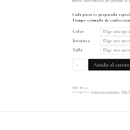
notas adicionales del pedido al 
Cada pieza es preparada especi
Tiempo estimado de confeccion 
Color
Estatura
Talla
Mitzo
Añadir al carrito
Maxi
vestido
cantidad
SKU:
Mitzo
Categorías:
Todos los vestidos
,
VER 