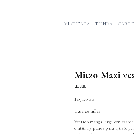
MI CUENTA
TIENDA
CARRI
Mitzo Maxi ve
Valorado
1
con
4.00
$
191.000
de 5 en
base a
valoración
Guía de tallas
de un
cliente
Vestido manga larga con escote 
cintura y puños para ajuste perf