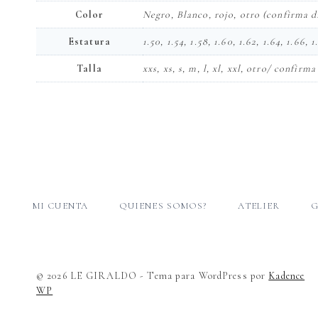
Color
Negro, Blanco, rojo, otro (confirma d
Estatura
1.50, 1.54, 1.58, 1.60, 1.62, 1.64, 1.66,
Talla
xxs, xs, s, m, l, xl, xxl, otro/ confir
MI CUENTA
QUIENES SOMOS?
ATELIER
G
© 2026 LE GIRALDO - Tema para WordPress por
Kadence
WP