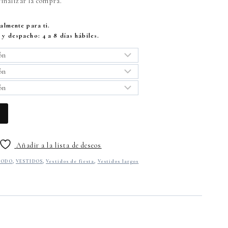
finalizar la compra.
almente para ti.
y despacho: 4 a 8 días hábiles.
Añadir a la lista de deseos
TODO
,
VESTIDOS
,
Vestidos de fiesta
,
Vestidos largos