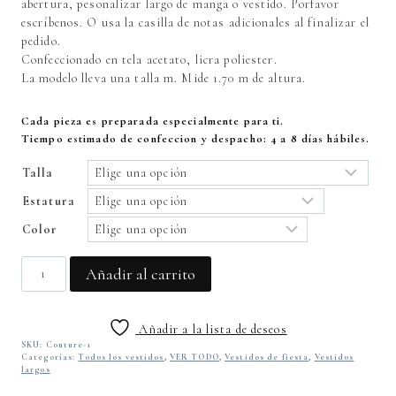
abertura, pesonalizar largo de manga o vestido. Porfavor
escríbenos. O usa la casilla de notas adicionales al finalizar el
pedido.
Confeccionado en tela acetato, licra poliester.
La modelo lleva una talla m. Mide 1.70 m de altura.
Cada pieza es preparada especialmente para ti.
Tiempo estimado de confeccion y despacho: 4 a 8 días hábiles.
Talla
Estatura
Color
Maxino
Añadir al carrito
vestido
largo
cantidad
Añadir a la lista de deseos
SKU:
Couture-1
Categorías:
Todos los vestidos
,
VER TODO
,
Vestidos de fiesta
,
Vestidos
largos