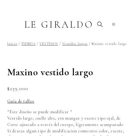
Saltar
al
contenido
LE GIRALDO
Inicio
/
TIENDA
/
VESTIDOS
/
Vestidos largos
/
Maxino vestido largo
Maxino vestido largo
$
239.000
Guía de tallas
*Este diseño se puede modificar *
Vestido largo, cuello alto, sin mangas y escote tipo ojal, de
Corte ajustado a través del cuerpo, ligeramente acampanado
Si deseas algun tipo de modificacion como:otro color, escote,